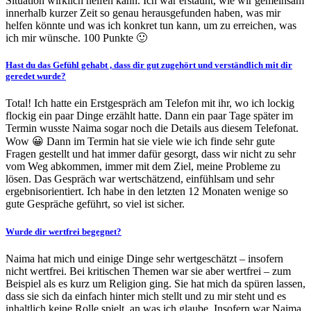
Situation wirklich helfen kann. Ich war erstaunt, wie wir gemeinsam
innerhalb kurzer Zeit so genau herausgefunden haben, was mir
helfen könnte und was ich konkret tun kann, um zu erreichen, was
ich mir wünsche. 100 Punkte 🙂
Hast du das Gefühl gehabt , dass dir gut zugehört und verständlich mit dir
geredet wurde?
Total! Ich hatte ein Erstgespräch am Telefon mit ihr, wo ich lockig
flockig ein paar Dinge erzählt hatte. Dann ein paar Tage später im
Termin wusste Naima sogar noch die Details aus diesem Telefonat.
Wow 😀 Dann im Termin hat sie viele wie ich finde sehr gute
Fragen gestellt und hat immer dafür gesorgt, dass wir nicht zu sehr
vom Weg abkommen, immer mit dem Ziel, meine Probleme zu
lösen. Das Gespräch war wertschätzend, einfühlsam und sehr
ergebnisorientiert. Ich habe in den letzten 12 Monaten wenige so
gute Gespräche geführt, so viel ist sicher.
Wurde dir wertfrei begegnet?
Naima hat mich und einige Dinge sehr wertgeschätzt – insofern
nicht wertfrei. Bei kritischen Themen war sie aber wertfrei – zum
Beispiel als es kurz um Religion ging. Sie hat mich da spüren lassen,
dass sie sich da einfach hinter mich stellt und zu mir steht und es
inhaltlich keine Rolle spielt, an was ich glaube. Insofern war Naima