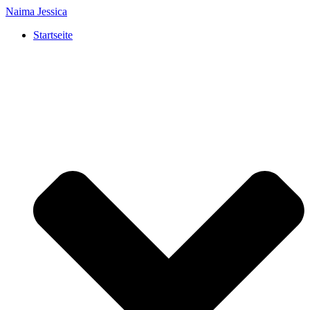
Naima Jessica
Startseite