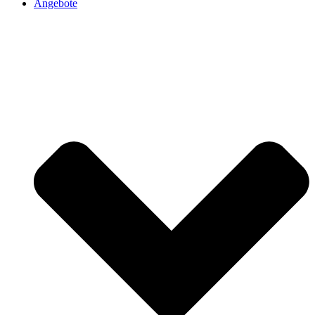
Angebote