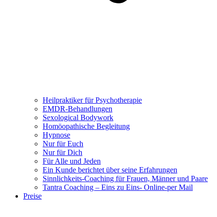
Heilpraktiker für Psychotherapie
EMDR-Behandlungen
Sexological Bodywork
Homöopathische Begleitung
Hypnose
Nur für Euch
Nur für Dich
Für Alle und Jeden
Ein Kunde berichtet über seine Erfahrungen
Sinnlichkeits-Coaching für Frauen, Männer und Paare
Tantra Coaching – Eins zu Eins- Online-per Mail
Preise