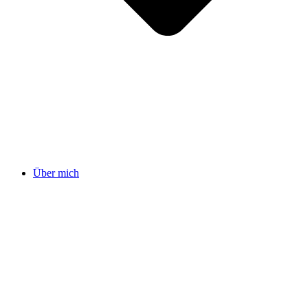
Über mich