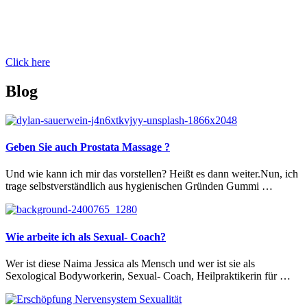
Click here
Blog
Geben Sie auch Prostata Massage ?
Und wie kann ich mir das vorstellen? Heißt es dann weiter.Nun, ich
trage selbstverständlich aus hygienischen Gründen Gummi …
Wie arbeite ich als Sexual- Coach?
Wer ist diese Naima Jessica als Mensch und wer ist sie als
Sexological Bodyworkerin, Sexual- Coach, Heilpraktikerin für …