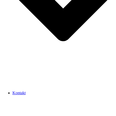
Kontakt