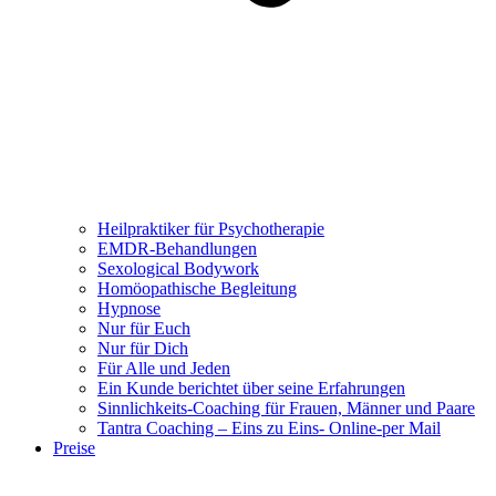
Heilpraktiker für Psychotherapie
EMDR-Behandlungen
Sexological Bodywork
Homöopathische Begleitung
Hypnose
Nur für Euch
Nur für Dich
Für Alle und Jeden
Ein Kunde berichtet über seine Erfahrungen
Sinnlichkeits-Coaching für Frauen, Männer und Paare
Tantra Coaching – Eins zu Eins- Online-per Mail
Preise