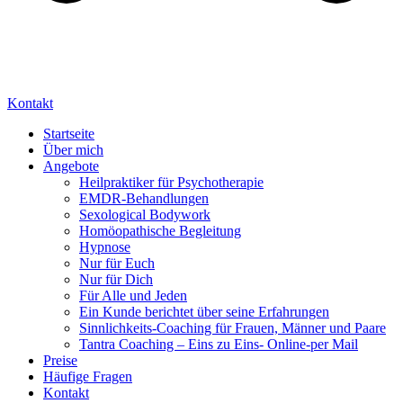
Kontakt
Startseite
Über mich
Angebote
Heilpraktiker für Psychotherapie
EMDR-Behandlungen
Sexological Bodywork
Homöopathische Begleitung
Hypnose
Nur für Euch
Nur für Dich
Für Alle und Jeden
Ein Kunde berichtet über seine Erfahrungen
Sinnlichkeits-Coaching für Frauen, Männer und Paare
Tantra Coaching – Eins zu Eins- Online-per Mail
Preise
Häufige Fragen
Kontakt