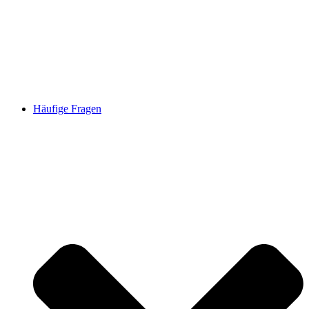
Häufige Fragen