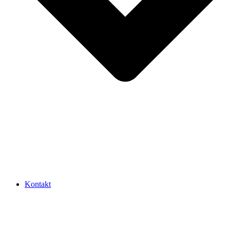
Kontakt