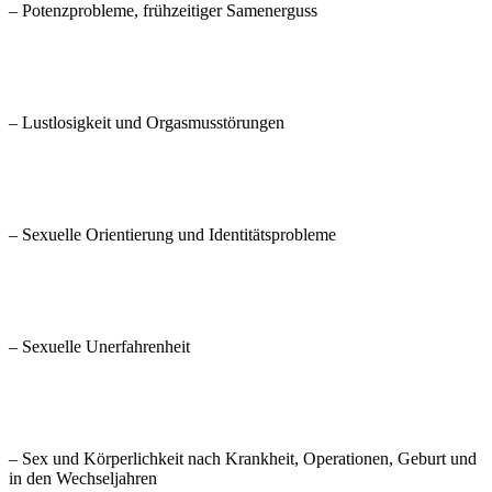
– Potenzprobleme, frühzeitiger Samenerguss
– Lustlosigkeit und Orgasmusstörungen
– Sexuelle Orientierung und Identitätsprobleme
– Sexuelle Unerfahrenheit
– Sex und Körperlichkeit nach Krankheit, Operationen, Geburt und
in den Wechseljahren