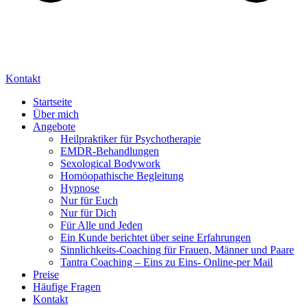
Kontakt
Startseite
Über mich
Angebote
Heilpraktiker für Psychotherapie
EMDR-Behandlungen
Sexological Bodywork
Homöopathische Begleitung
Hypnose
Nur für Euch
Nur für Dich
Für Alle und Jeden
Ein Kunde berichtet über seine Erfahrungen
Sinnlichkeits-Coaching für Frauen, Männer und Paare
Tantra Coaching – Eins zu Eins- Online-per Mail
Preise
Häufige Fragen
Kontakt