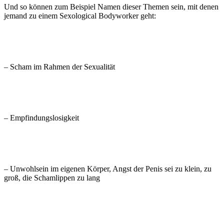
Und so können zum Beispiel Namen dieser Themen sein, mit denen
jemand zu einem Sexological Bodyworker geht:
– Scham im Rahmen der Sexualität
– Empfindungslosigkeit
– Unwohlsein im eigenen Körper, Angst der Penis sei zu klein, zu
groß, die Schamlippen zu lang