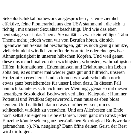
Seksolodschikkal bodiewörk ausgesprochen , ist eine ziemlich
effektive, feine Pionierarbeit aus den USA stammend , die sich ja
richtig , mit unserer Sexualität beschäftigt. Und wie das eben
heutzutage so ist: das Thema Sexualität ist zwar kein völliges Tabu
Thema mehr, jedoch wenn wir von Berufen hören, die sich
irgendwie mit Sexualität beschäftigen, gibt es noch genug unnütze,
vielleicht nicht wirklich zutreffende Vorurteile oder eine gewisse
Ahnungslosigkeit in unseren hübschen Köpfen. Und weil genau
diese uns manchmal von den wichtigsten, schönsten, wahrhaftigsten
Hilfen, Informationen , Erkenntnissen und Erfahrungen im Leben
abhalten, ist es immer mal wieder ganz gut und hilfreich, unseren
Horizont zu erweitern. Und so lernen wir wahrscheinlich noch
etwas ganz bereicherndes für unser Leben dazu. In diesem Fall
nämlich könnte es sich nach meiner Meinung , genauso mit diesem
neuartigen Sexological Bodywork verhalten. Kategorie : Hammer
Potential und Prädikat Superwertvoll, man muss es eben bloss
kennen. Und natürlich dann etwas darüber wissen, um es
schliesslich wirklich zu verstehen. Und am Allerbesten am Ende
noch selbst am eigenen Leibe erfahren. Denn ganz im Ernst: jeder
Einzelne könnte seinen ganz persönlichen Sexological Bodyworker
gebrauchen. :-). Na, neugierig? Dann öffne deinen Geist, der Rest
wird dir folgen: