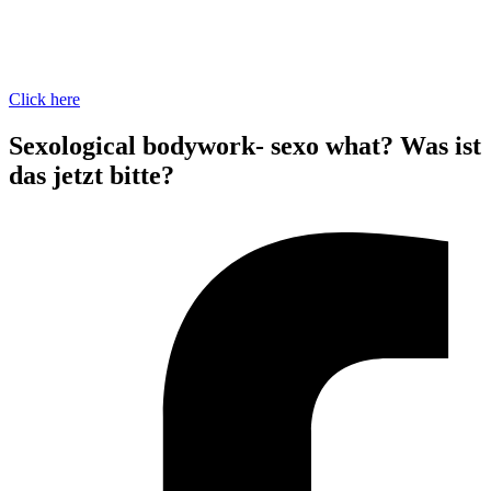
Click here
Sexological bodywork- sexo what? Was ist
das jetzt bitte?