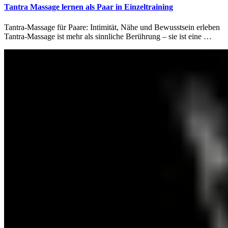
Tantra Massage lernen als Paar in Einzeltraining
Tantra-Massage für Paare: Intimität, Nähe und Bewusstsein erleben
Tantra-Massage ist mehr als sinnliche Berührung – sie ist eine …